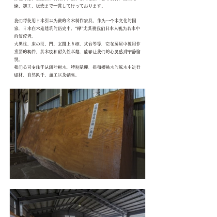
燥、加工、販売まで一貫して行っております。
我们将使用日本引以为傲的名木制作家具。作为一个木文化的国
家，日本在木造建筑的历史中，“欅”尤其被我们日本人视为名木中
的佼佼者。
大黒柱、床の間、門、玄関上り框、式台等等，它在房屋中被用作
重要的构件，其木纹和耐久性卓越，能够让我们的心灵感到宁静愉
悦。
我们公司专注于从阔叶树木，特别是欅、栃和樱桃木的原木中进行
锯材、自然风干、加工以及销售。