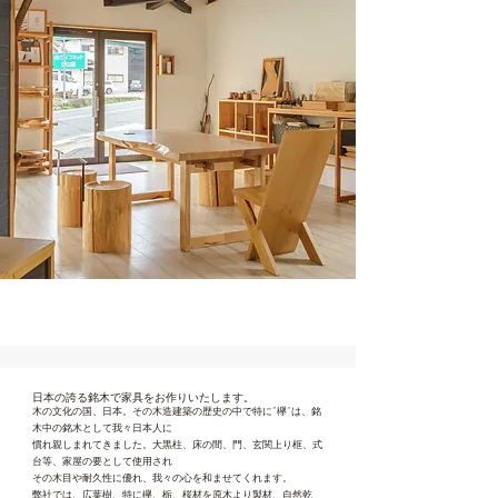
日本の誇る銘木で家具をお作りいたします。
木の文化の国、日本。その木造建築の歴史の中で特に”欅”は、銘
木
中の銘木として我々日本人に
慣れ親しまれてきました。大黒柱、床の間、門、玄関上り框、式
台等、家屋の要とし
て使用され
その木目や耐久性に優れ、我々の心を和ませてくれます。
弊社では、広葉樹、特に欅、栃、桜材を原木より製材、自然乾