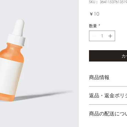
SKU： 3641153761351
価
￥10
格
数量
*
カ
商品情報
商品の詳細を入力し
返品・返金ポリ
明に加え、商品の特
しましょう。
返品・返金ポリシー
商品の配送につ
満足しなかった場合
の手順などを説明し
顧客からの信頼を獲
配送地域、料金、所