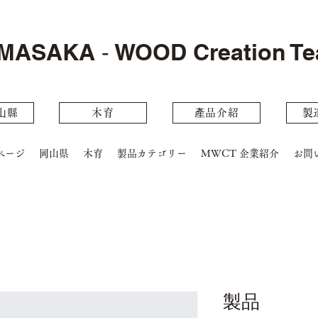
MASAKA ‐ WOOD Creation T
⼭縣
木育
產品介紹
製
ページ
岡山県
木育
製品カテゴリー
MWCT 企業紹介
お問
製品