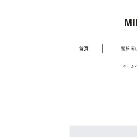
MI
⾸⾴
關於岡
ホーム