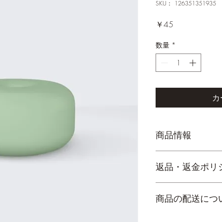
SKU： 126351351935
価
￥45
格
数量
*
カ
商品情報
商品の詳細を入力し
返品・返金ポリ
明に加え、商品の特
しましょう。
返品・返金ポリシー
商品の配送につ
満足しなかった場合
の手順などを説明し
顧客からの信頼を獲
配送地域、料金、所