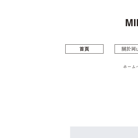
MI
⾸⾴
關於岡
ホーム