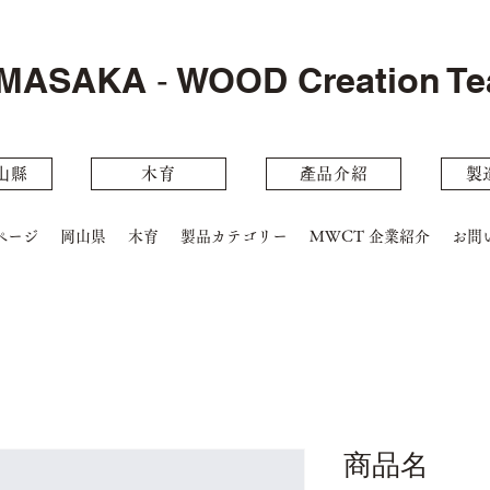
MASAKA ‐ WOOD Creation T
⼭縣
木育
產品介紹
製
ページ
岡山県
木育
製品カテゴリー
MWCT 企業紹介
お問
商品名