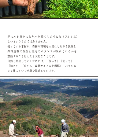
単に木が好きになり木を暮らしの中に取り入れれば
よいというものではありません。
使っている木材が、森林や環境を大切にしながら伐採し
森林資源の保全と活用のバランスが取れているかを
意識することはとても大切なことです。
自然と共生していくためには、「伐って」「使って」
「
植えて」「育てる」森林サイクルを理解し、バランス
よく使っていく活動を推進しています。