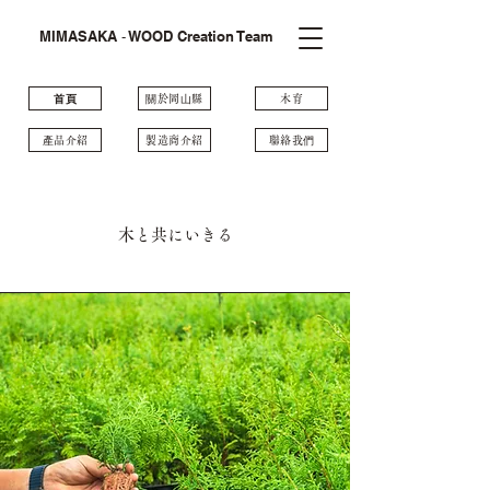
MIMASAKA ‐ WOOD Creation Team
⾸⾴
關於岡⼭縣
木育
產品介紹
製造商介紹
聯絡我們
木と共にいきる