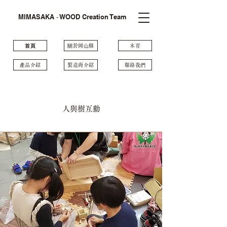
MIMASAKA ‐ WOOD Creation Team
⾸⾴
關於岡⼭縣
木育
產品介紹
製造商介紹
聯絡我們
人與樹互動