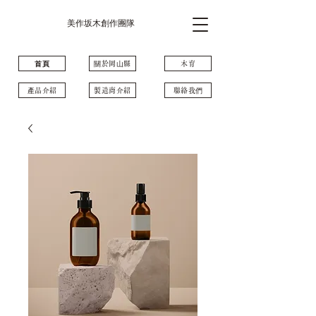
美作坂木創作團隊
⾸⾴
關於岡⼭縣
木育
產品介紹
製造商介紹
聯絡我們