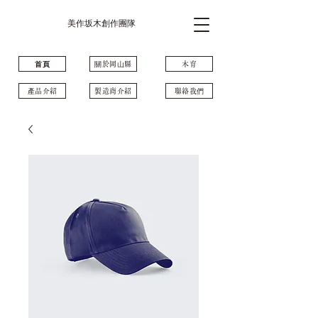
美作坂木創作團隊
⾸⾴
關於岡⼭縣
木育
產品介紹
製造商介紹
聯絡我們