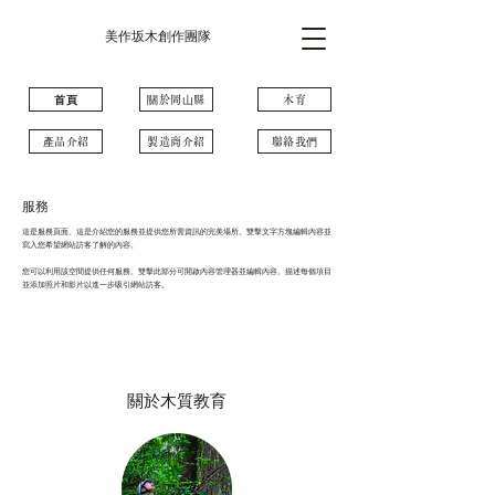
美作坂木創作團隊
⾸⾴
關於岡⼭縣
木育
產品介紹
製造商介紹
聯絡我們
服務
這是服務頁面。這是介紹您的服務並提供您所需資訊的完美場所。雙擊文字方塊編輯內容並
寫入您希望網站訪客了解的內容。
您可以利用該空間提供任何服務。雙擊此部分可開啟內容管理器並編輯內容。描述每個項目
並添加照片和影片以進一步吸引網站訪客。
關於木質教育